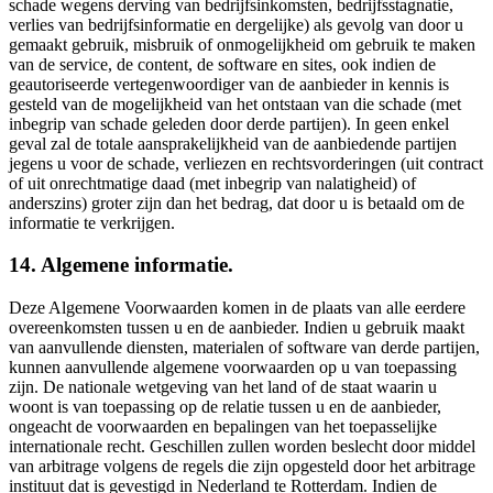
schade wegens derving van bedrijfsinkomsten, bedrijfsstagnatie,
verlies van bedrijfsinformatie en dergelijke) als gevolg van door u
gemaakt gebruik, misbruik of onmogelijkheid om gebruik te maken
van de service, de content, de software en sites, ook indien de
geautoriseerde vertegenwoordiger van de aanbieder in kennis is
gesteld van de mogelijkheid van het ontstaan van die schade (met
inbegrip van schade geleden door derde partijen). In geen enkel
geval zal de totale aansprakelijkheid van de aanbiedende partijen
jegens u voor de schade, verliezen en rechtsvorderingen (uit contract
of uit onrechtmatige daad (met inbegrip van nalatigheid) of
anderszins) groter zijn dan het bedrag, dat door u is betaald om de
informatie te verkrijgen.
14. Algemene informatie.
Deze Algemene Voorwaarden komen in de plaats van alle eerdere
overeenkomsten tussen u en de aanbieder. Indien u gebruik maakt
van aanvullende diensten, materialen of software van derde partijen,
kunnen aanvullende algemene voorwaarden op u van toepassing
zijn. De nationale wetgeving van het land of de staat waarin u
woont is van toepassing op de relatie tussen u en de aanbieder,
ongeacht de voorwaarden en bepalingen van het toepasselijke
internationale recht. Geschillen zullen worden beslecht door middel
van arbitrage volgens de regels die zijn opgesteld door het arbitrage
instituut dat is gevestigd in Nederland te Rotterdam. Indien de