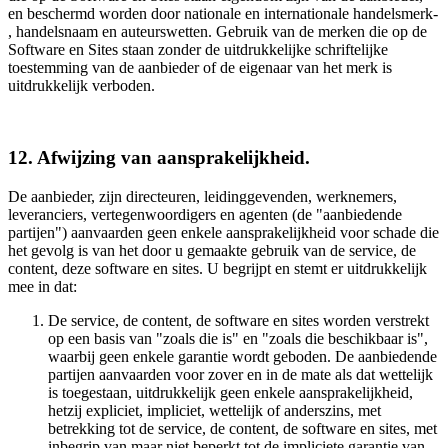
en beschermd worden door nationale en internationale handelsmerk-
, handelsnaam en auteurswetten. Gebruik van de merken die op de
Software en Sites staan zonder de uitdrukkelijke schriftelijke
toestemming van de aanbieder of de eigenaar van het merk is
uitdrukkelijk verboden.
12. Afwijzing van aansprakelijkheid.
De aanbieder, zijn directeuren, leidinggevenden, werknemers,
leveranciers, vertegenwoordigers en agenten (de "aanbiedende
partijen") aanvaarden geen enkele aansprakelijkheid voor schade die
het gevolg is van het door u gemaakte gebruik van de service, de
content, deze software en sites. U begrijpt en stemt er uitdrukkelijk
mee in dat:
De service, de content, de software en sites worden verstrekt
op een basis van "zoals die is" en "zoals die beschikbaar is",
waarbij geen enkele garantie wordt geboden. De aanbiedende
partijen aanvaarden voor zover en in de mate als dat wettelijk
is toegestaan, uitdrukkelijk geen enkele aansprakelijkheid,
hetzij expliciet, impliciet, wettelijk of anderszins, met
betrekking tot de service, de content, de software en sites, met
inbegrip van maar niet beperkt tot de impliciete garantie van