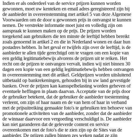
Indien er als onderdeel van de service prijzen kunnen worden
gewonnen, moet uw kenteken en email adres geregistreerd zijn bij
de aanbieder in overeenstemming met artikel 5 van deze Algemene
Voorwaarden om de door u gewonnen prijs in ontvangst te kunnen
nemen. De verstrekte informatie moet juist en volledig zijn om
aanspraak te kunnen maken op de prijs. De prijzen worden
toegekend aan gebruikers die ten minste de leeftijd hebben bereikt
zoals genoemd in artikel 2 en die in Nederland wonen en daar hun
postadres hebben. In het geval er twijfels zijn over de leeftijd, is de
aanbieder te allen tijde gerechtigd om te vragen om een kopie van
een geldig legitimatiebewijs alvorens de prijzen uit te reiken. Het
recht om de prijzen te ontvangen vervalt, indien wij niet binnen 30
dagen een kopie van een geldig legitimatiebewijs hebben ontvangen
in overeenstemming met dit artikel. Geldprijzen worden uitsluitend
uitbetaald op bankrekeningen, gehouden bij in uw land gevestigde
banken. Over de prijzen kan kansspelbelasting worden geheven of
eventuele heffingen in plaats daarvan. Acceptatie van de prijs door
de gebruiker betekent, dat de gebruiker de aanbieder toestemming
verleent, om zijn of haar naam en de van hem of haar in verband
met de prijsuitreiking gemaakte foto's te gebruiken ten behoeve van
promotionele activiteiten van de aanbieder, zonder dat de aanbieder
de winnaar daarvoor een vergoeding verschuldigd is. De aanbieder
kan niet garanderen dat de geleverde content en service
overeenkomen met de foto's die te zien zijn op de Sites van de
aanbieder. De prijzen zullen binnen zes weken nadat ze zijn