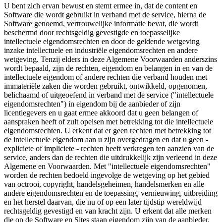
U bent zich ervan bewust en stemt ermee in, dat de content en
Software die wordt gebruikt in verband met de service, hierna de
Software genoemd, vertrouwelijke informatie bevat, die wordt
beschermd door rechtsgeldig gevestigde en toepasselijke
intellectuele eigendomsrechten en door de geldende wetgeving
inzake intellectuele en industriële eigendomsrechten en andere
wetgeving. Tenzij elders in deze Algemene Voorwaarden anderszins
wordt bepaald, zijn de rechten, eigendom en belangen in en van de
intellectuele eigendom of andere rechten die verband houden met
immateriële zaken die worden gebruikt, ontwikkeld, opgenomen,
belichaamd of uitgeoefend in verband met de service ("intellectuele
eigendomsrechten") in eigendom bij de aanbieder of zijn
licentiegevers en u gaat ermee akkoord dat u geen belangen of
aanspraken heeft of zult opeisen met betrekking tot die intellectuele
eigendomsrechten. U erkent dat er geen rechten met betrekking tot
de intellectuele eigendom aan u zijn overgedragen en dat u geen -
expliciete of impliciete - rechten heeft verkregen ten aanzien van de
service, anders dan de rechten die uitdrukkelijk zijn verleend in deze
Algemene en Voorwaarden. Met "intellectuele eigendomsrechten"
worden de rechten bedoeld ingevolge de wetgeving op het gebied
van octrooi, copyright, handelsgeheimen, handelsmerken en alle
andere eigendomsrechten en de toepassing, vernieuwing, uitbreiding
en het herstel daarvan, die nu of op een later tijdstip wereldwijd
rechtsgeldig gevestigd en van kracht zijn. U erkent dat alle merken
die op de Software en Sites staan eigendom zijn van de aanbieder,