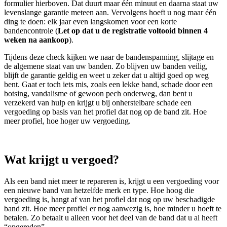
formulier hierboven. Dat duurt maar één minuut en daarna staat uw
levenslange garantie meteen aan. Vervolgens hoeft u nog maar één
ding te doen: elk jaar even langskomen voor een korte
bandencontrole (
Let op dat u de registratie voltooid binnen 4
weken na aankoop
).
Tijdens deze check kijken we naar de bandenspanning, slijtage en
de algemene staat van uw banden. Zo blijven uw banden veilig,
blijft de garantie geldig en weet u zeker dat u altijd goed op weg
bent. Gaat er toch iets mis, zoals een lekke band, schade door een
botsing, vandalisme of gewoon pech onderweg, dan bent u
verzekerd van hulp en krijgt u bij onherstelbare schade een
vergoeding op basis van het profiel dat nog op de band zit. Hoe
meer profiel, hoe hoger uw vergoeding.
Wat krijgt u vergoed?
Als een band niet meer te repareren is, krijgt u een vergoeding voor
een nieuwe band van hetzelfde merk en type. Hoe hoog die
vergoeding is, hangt af van het profiel dat nog op uw beschadigde
band zit. Hoe meer profiel er nog aanwezig is, hoe minder u hoeft te
betalen. Zo betaalt u alleen voor het deel van de band dat u al heeft
“opgereden”.