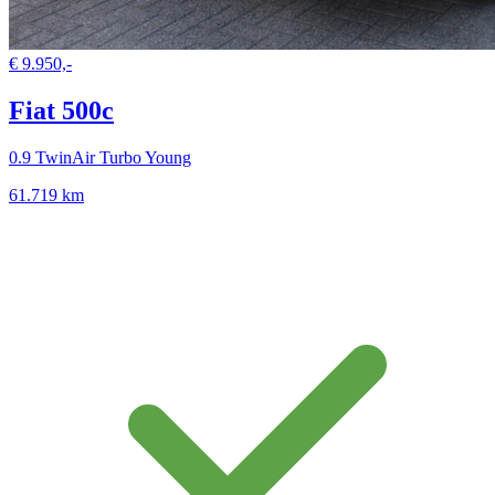
€ 9.950,-
Fiat 500c
0.9 TwinAir Turbo Young
61.719 km