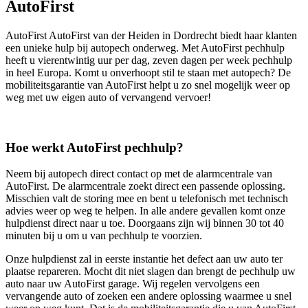
AutoFirst
AutoFirst AutoFirst van der Heiden in Dordrecht biedt haar klanten
een unieke hulp bij autopech onderweg. Met AutoFirst pechhulp
heeft u vierentwintig uur per dag, zeven dagen per week pechhulp
in heel Europa. Komt u onverhoopt stil te staan met autopech? De
mobiliteitsgarantie van AutoFirst helpt u zo snel mogelijk weer op
weg met uw eigen auto of vervangend vervoer!
Hoe werkt AutoFirst pechhulp?
Neem bij autopech direct contact op met de alarmcentrale van
AutoFirst. De alarmcentrale zoekt direct een passende oplossing.
Misschien valt de storing mee en bent u telefonisch met technisch
advies weer op weg te helpen. In alle andere gevallen komt onze
hulpdienst direct naar u toe. Doorgaans zijn wij binnen 30 tot 40
minuten bij u om u van pechhulp te voorzien.
Onze hulpdienst zal in eerste instantie het defect aan uw auto ter
plaatse repareren. Mocht dit niet slagen dan brengt de pechhulp uw
auto naar uw AutoFirst garage. Wij regelen vervolgens een
vervangende auto of zoeken een andere oplossing waarmee u snel