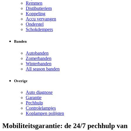
Remmen
Distibutieriem
Koppeling
Accu vervangen
Onderstel
Schokdempers
Banden
Autobanden
Zomerbanden
Winterbanden
All season banden
Overige
Auto diagnose
Garantie
Pechhulp
Controlelampjes
Koplampen polijsten
Mobiliteitsgarantie: de 24/7 pechhulp van