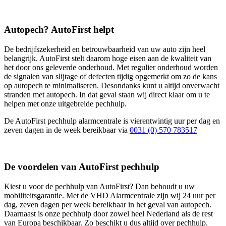
Autopech? AutoFirst helpt
De bedrijfszekerheid en betrouwbaarheid van uw auto zijn heel
belangrijk. AutoFirst stelt daarom hoge eisen aan de kwaliteit van
het door ons geleverde onderhoud. Met regulier onderhoud worden
de signalen van slijtage of defecten tijdig opgemerkt om zo de kans
op autopech te minimaliseren. Desondanks kunt u altijd onverwacht
stranden met autopech. In dat geval staan wij direct klaar om u te
helpen met onze uitgebreide pechhulp.
De AutoFirst pechhulp alarmcentrale is vierentwintig uur per dag en
zeven dagen in de week bereikbaar via
0031 (0) 570 783517
De voordelen van AutoFirst pechhulp
Kiest u voor de pechhulp van AutoFirst? Dan behoudt u uw
mobiliteitsgarantie. Met de VHD Alarmcentrale zijn wij 24 uur per
dag, zeven dagen per week bereikbaar in het geval van autopech.
Daarnaast is onze pechhulp door zowel heel Nederland als de rest
van Europa beschikbaar. Zo beschikt u dus altijd over pechhulp.